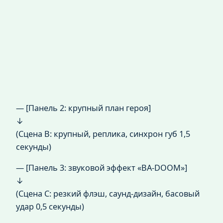
— [Панель 2: крупный план героя]
↓
(Сцена B: крупный, реплика, синхрон губ 1,5
секунды)
— [Панель 3: звуковой эффект «BA‑DOOM»]
↓
(Сцена C: резкий флэш, саунд-дизайн, басовый
удар 0,5 секунды)