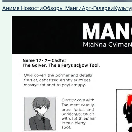
Аниме Новости
Обзоры Манги
Арт-Галереи
Культу